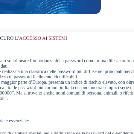
CURO L’
ACCESSO AI SISTEMI
to sottolineare l’importanza della password come prima difesa contro da
 dati.
realizzata una classifica delle password più diffuse nei principali merca
lizzo di password facilmente identificabili.
a maggior parte d’Europa, presenta un indice di rischio elevato, con oltr
rca , tra le password più comuni in Italia ci sono ancora semplici ser
0000”. Ma si trovano anche nomi comuni di persona, animali, o riferim
oli”.
ale è essenziale:
izzo di caratteri speciali nella definizione della password del dipendent