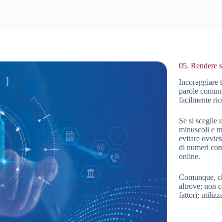
05. Rendere si
Incoraggiare t
parole comuni
facilmente ric
Se si sceglie 
minuscoli e ma
evitare ovvie
di numeri com
online.
Comunque, che 
altrove; non c
fattori; utili