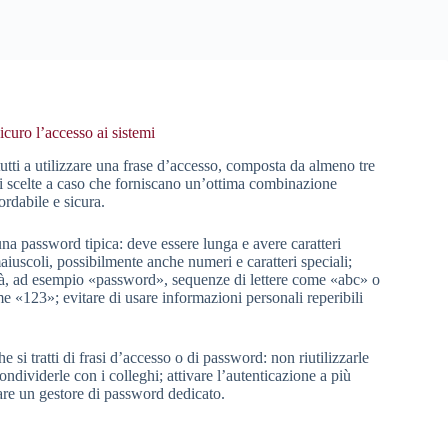
curo l’accesso ai sistemi
utti a utilizzare una frase d’accesso, composta da almeno tre
 scelte a caso che forniscano un’ottima combinazione
ordabile e sicura.
una password tipica: deve essere lunga e avere caratteri
iuscoli, possibilmente anche numeri e caratteri speciali;
tà, ad esempio «password», sequenze di lettere come «abc» o
e «123»; evitare di usare informazioni personali reperibili
si tratti di frasi d’accesso o di password: non riutilizzarle
ondividerle con i colleghi; attivare l’autenticazione a più
zzare un gestore di password dedicato.