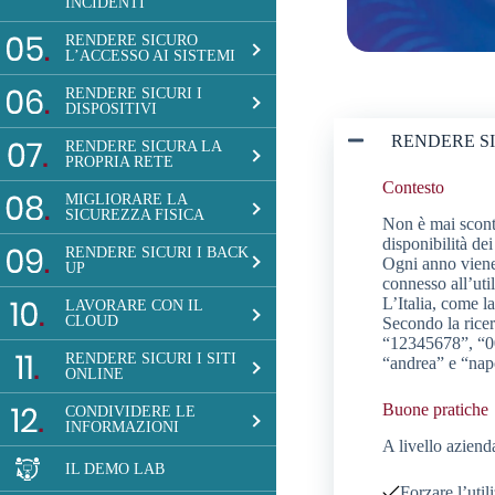
INCIDENTI
RENDERE SICURO
L’ACCESSO AI SISTEMI
RENDERE SICURI I
DISPOSITIVI
RENDERE SI
RENDERE SICURA LA
PROPRIA RETE
Contesto
MIGLIORARE LA
SICUREZZA FISICA
Non è mai sconta
disponibilità dei
RENDERE SICURI I BACK
Ogni anno viene 
UP
connesso all’uti
L’Italia, come l
LAVORARE CON IL
CLOUD
Secondo la rice
“12345678”, “00
RENDERE SICURI I SITI
“andrea” e “nap
ONLINE
Buone pratiche
CONDIVIDERE LE
INFORMAZIONI
A livello aziend
IL DEMO LAB
Forzare l’util