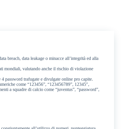
ta breach, data leakage o minacce all’integrità ed alla
ti mondiali, valutando anche il rischio di violazione
e 4 password trafugate e divulgate online pro capite.
ie numeriche come “123456”, “123456789”, 12345″,
enti a squadre di calcio come “juventus”, “password”,
e, congiuntamente all’utilizzo di numeri, punteggiatura,